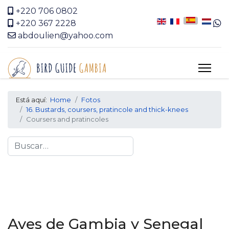
+220 706 0802
+220 367 2228
abdoulien@yahoo.com
Está aquí:
Home
Fotos
16. Bustards, coursers, pratincole and thick-knees
Coursers and pratincoles
Search
Aves de Gambia y Senegal