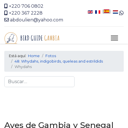
+220 706 0802
+220 367 2228
abdoulien@yahoo.com
Está aquí:
Home
Fotos
48. Whydahs, indigobirds, queleas and estrildids
Whydahs
Search
Aves de Gambia y Senegal