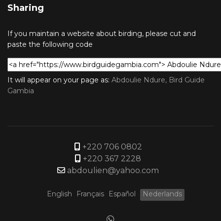
Sharing
If you maintain a website about birding, please cut and
paste the following code
It will appear on your page as:
Abdoulie Ndure, Bird Guide
Gambia
+220 706 0802
+220 367 2228
abdoulien@yahoo.com
English
Français
Español
Nederlands