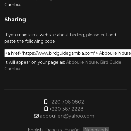
Gambia.
Sharing
If you maintain a website about birding, please cut and
paste the following code
It will appear on your page as:
Abdoulie Ndure, Bird Guide
Gambia
+220 706 0802
+220 367 2228
abdoulien@yahoo.com
English
Français
Español
Nederlands