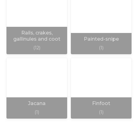
Rails, crakes,
gallinules and coot
Painted-snipe
(12)
(1)
Jacana
Finfoot
(1)
(1)