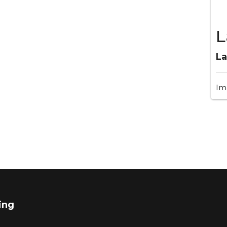
L
La
Im
ing