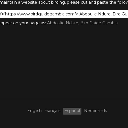
 maintain a website about birding, please cut and paste the foll
l appear on your page as:
Abdoulie Ndure, Bird Guide Gambia
English
Français
Español
Nederlands