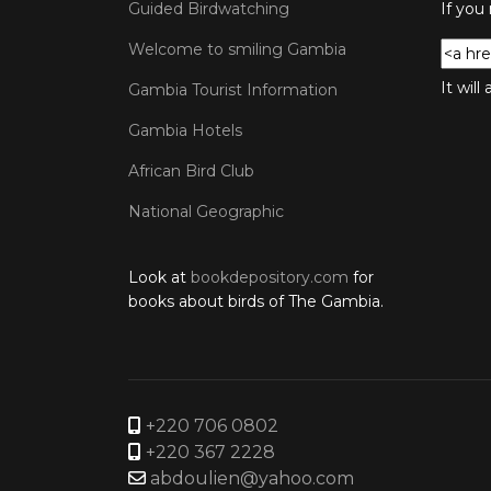
Guided Birdwatching
If you
Welcome to smiling Gambia
It wil
Gambia Tourist Information
Gambia Hotels
African Bird Club
National Geographic
Look at
bookdepository.com
for
books about birds of The Gambia.
+220 706 0802
+220 367 2228
abdoulien@yahoo.com