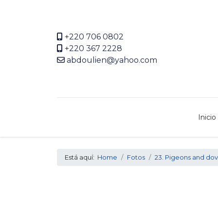
+220 706 0802
+220 367 2228
abdoulien@yahoo.com
Inicio
Está aquí:
Home
Fotos
23. Pigeons and do