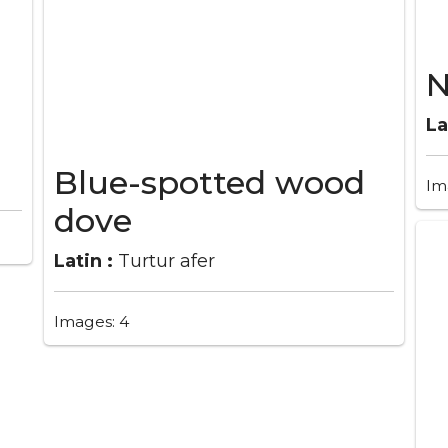
N
La
Blue-spotted wood
Im
dove
Latin :
Turtur afer
Images: 4