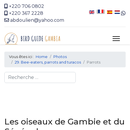
+220 706 0802
+220 367 2228
abdoulien@yahoo.com
Vous êtes ici :
Home
Photos
29. Bee-eaters, parrots and turacos
Parrots
Search
Les oiseaux de Gambie et du