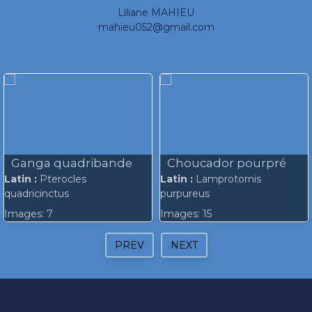
Liliane MAHIEU
mahieu052@gmail.com
Ganga quadribande
Choucador pourpré
Latin :
Pterocles
Latin :
Lamprotornis
quadricinctus
purpureus
Images: 7
Images: 15
PREV
NEXT