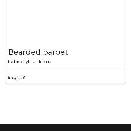
Bearded barbet
Latin :
Lybius dubius
Images: 6