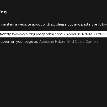
ing
 maintain a website about birding, please cut and paste the foll
l appear on your page as:
Abdoulie Ndure, Bird Guide Gambia