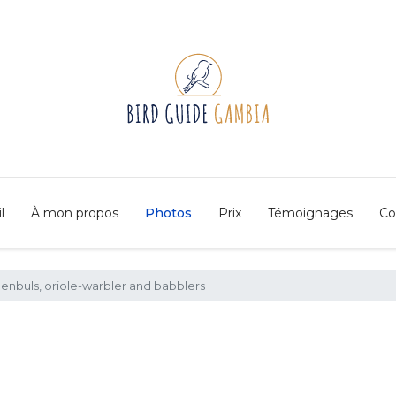
l
À mon propos
Photos
Prix
Témoignages
Co
reenbuls, oriole-warbler and babblers